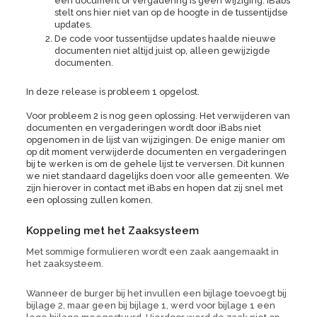
een document of vergadering is geen wijziging. iBabs
stelt ons hier niet van op de hoogte in de tussentijdse
updates.
De code voor tussentijdse updates haalde nieuwe
documenten niet altijd juist op, alleen gewijzigde
documenten.
In deze release is probleem 1 opgelost.
Voor probleem 2 is nog geen oplossing. Het verwijderen van
documenten en vergaderingen wordt door iBabs niet
opgenomen in de lijst van wijzigingen. De enige manier om
op dit moment verwijderde documenten en vergaderingen
bij te werken is om de gehele lijst te verversen. Dit kunnen
we niet standaard dagelijks doen voor alle gemeenten. We
zijn hierover in contact met iBabs en hopen dat zij snel met
een oplossing zullen komen.
Koppeling met het Zaaksysteem
Met sommige formulieren wordt een zaak aangemaakt in
het zaaksysteem.
Wanneer de burger bij het invullen een bijlage toevoegt bij
bijlage 2, maar geen bij bijlage 1, werd voor bijlage 1 een