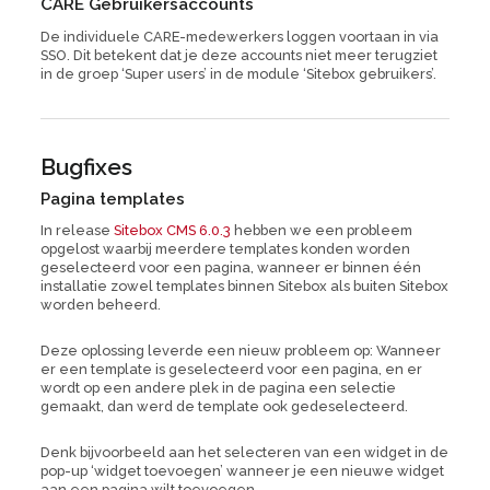
CARE Gebruikersaccounts
De individuele CARE-medewerkers loggen voortaan in via
SSO. Dit betekent dat je deze accounts niet meer terugziet
in de groep ‘Super users’ in de module ‘Sitebox gebruikers’.
Bugfixes
Pagina templates
In release
Sitebox CMS 6.0.3
hebben we een probleem
opgelost waarbij meerdere templates konden worden
geselecteerd voor een pagina, wanneer er binnen één
installatie zowel templates binnen Sitebox als buiten Sitebox
worden beheerd.
Deze oplossing leverde een nieuw probleem op: Wanneer
er een template is geselecteerd voor een pagina, en er
wordt op een andere plek in de pagina een selectie
gemaakt, dan werd de template ook gedeselecteerd.
Denk bijvoorbeeld aan het selecteren van een widget in de
pop-up ‘widget toevoegen’ wanneer je een nieuwe widget
aan een pagina wilt toevoegen.